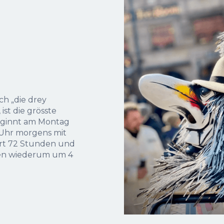
ch „die drey
st die grösste
beginnt am Montag
Uhr morgens mit
t 72 Stunden und
en wiederum um 4