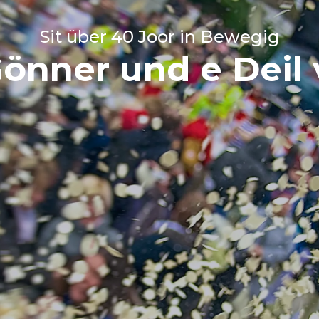
Sit über 40 Joor in Bewegig
önner und e Deil 