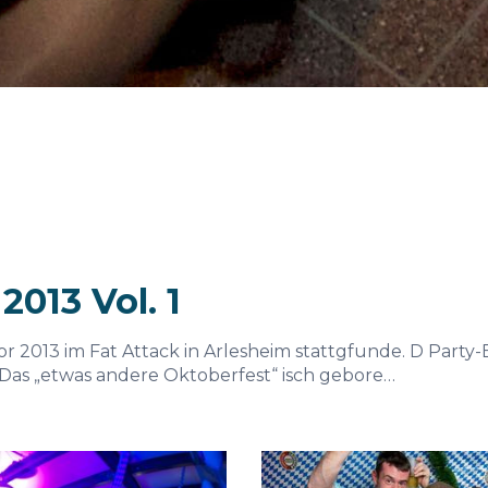
013 Vol. 1
or 2013 im Fat Attack in Arlesheim stattgfunde. D Party
Das „etwas andere Oktoberfest“ isch gebore…