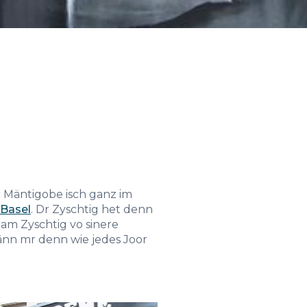
r Mäntigobe isch ganz im
eBasel
. Dr Zyschtig het denn
 am Zyschtig vo sinere
änn mr denn wie jedes Joor