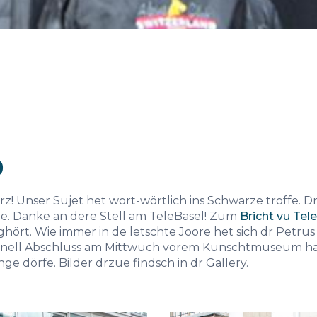
9
rz! Unser Sujet het wort-wörtlich ins Schwarze troffe. D
de. Danke an dere Stell am TeleBasel! Zum
Bricht vu Tel
ghört. Wie immer in de letschte Joore het sich dr Petrus
ditionell Abschluss am Mittwuch vorem Kunschtmuseum h
ge dörfe. Bilder drzue findsch in dr Gallery.