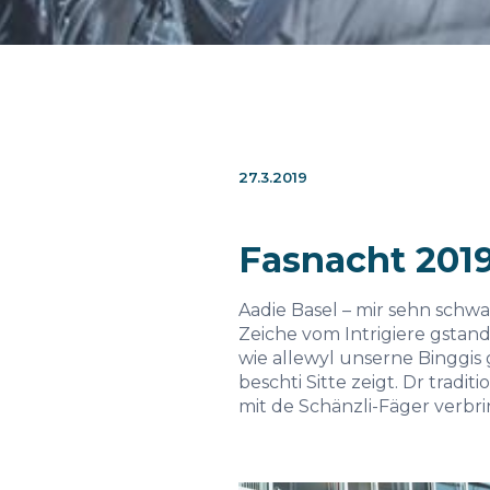
27.3.2019
Fasnacht 201
Aadie Basel – mir sehn schwa
Zeiche vom Intrigiere gstan
wie allewyl unserne Binggis 
beschti Sitte zeigt. Dr tra
mit de Schänzli-Fäger verbrin